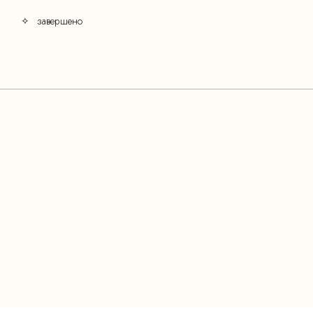
✧
_
завершено