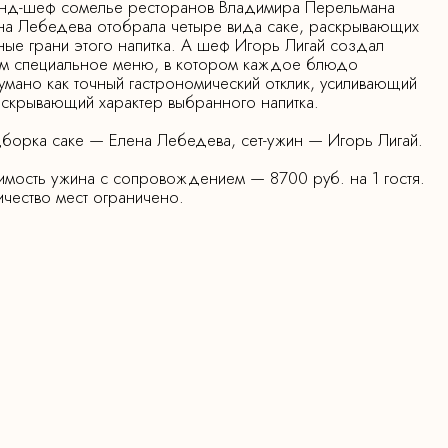
нд-шеф сомелье ресторанов Владимира Перельмана
на Лебедева отобрала четыре вида саке, раскрывающих
ные грани этого напитка. А шеф Игорь Лигай создал
им специальное меню, в котором каждое блюдо
умано как точный гастрономический отклик, усиливающий
аскрывающий характер выбранного напитка.
борка саке — Елена Лебедева, сет-ужин — Игорь Лигай.
имость ужина с сопровождением — 8700 руб. на 1 гостя.
ичество мест ограничено.