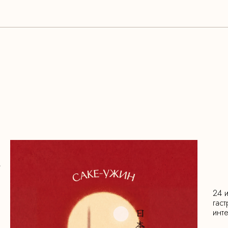
»
24 
гас
инт