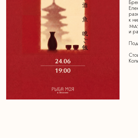
Бре
Еле
раз
к н
зад
и р
Под
Сто
Кол